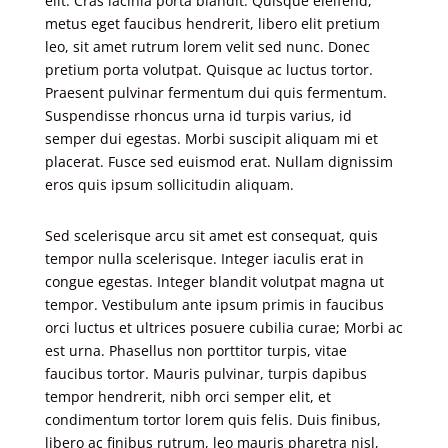
elit. Cras lacinia porta blandit. Quisque eleifend,
metus eget faucibus hendrerit, libero elit pretium
leo, sit amet rutrum lorem velit sed nunc. Donec
pretium porta volutpat. Quisque ac luctus tortor.
Praesent pulvinar fermentum dui quis fermentum.
Suspendisse rhoncus urna id turpis varius, id
semper dui egestas. Morbi suscipit aliquam mi et
placerat. Fusce sed euismod erat. Nullam dignissim
eros quis ipsum sollicitudin aliquam.
Sed scelerisque arcu sit amet est consequat, quis
tempor nulla scelerisque. Integer iaculis erat in
congue egestas. Integer blandit volutpat magna ut
tempor. Vestibulum ante ipsum primis in faucibus
orci luctus et ultrices posuere cubilia curae; Morbi ac
est urna. Phasellus non porttitor turpis, vitae
faucibus tortor. Mauris pulvinar, turpis dapibus
tempor hendrerit, nibh orci semper elit, et
condimentum tortor lorem quis felis. Duis finibus,
libero ac finibus rutrum, leo mauris pharetra nisl,